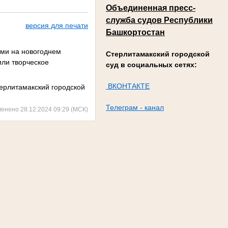
Объединенная пресс-
служба судов Республики
версия для печати
Башкортостан
ями на новогоднем
Стерлитамакский городской
или творческое
суд в социальных сетях:
ВКОНТАКТЕ
терлитамакский городской
Телеграм - канал
менено 28.12.2024 09:29 (МСК)