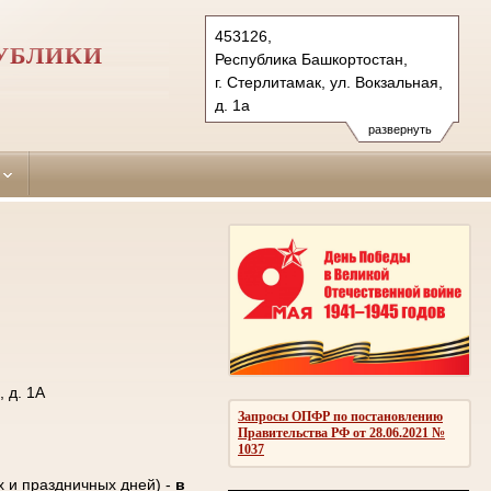
453126,
УБЛИКИ
Республика Башкортостан,
г. Стерлитамак, ул. Вокзальная,
д. 1а
Тел.: (3473) 25-21-04, 25-60-21
развернуть
sterlitamaksky.bkr@sudrf.ru
 д. 1А
Запросы ОПФР по постановлению
Правительства РФ от 28.06.2021 №
1037
х и праздничных дней) -
в