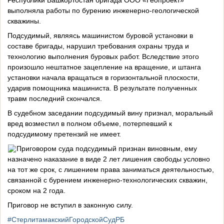
Республики Башкортостан бригада ООО «Геопроект»
выполняла работы по бурению инженерно-геологической
скважины.
Подсудимый, являясь машинистом буровой установки в
составе бригады, нарушил требования охраны труда и
технологию выполнения буровых работ. Вследствие этого
произошло нештатное зацепление на вращение, и штанга
установки начала вращаться в горизонтальной плоскости,
ударив помощника машиниста. В результате полученных
травм последний скончался.
В судебном заседании подсудимый вину признал, моральный
вред возместил в полном объеме, потерпевший к
подсудимому претензий не имеет.
Приговором суда подсудимый признан виновным, ему
назначено наказание в виде 2 лет лишения свободы условно
на тот же срок, с лишением права заниматься деятельностью,
связанной с бурением инженерно-технологических скважин,
сроком на 2 года.
Приговор не вступил в законную силу.
#СтерлитамакскийГородскойСудРБ