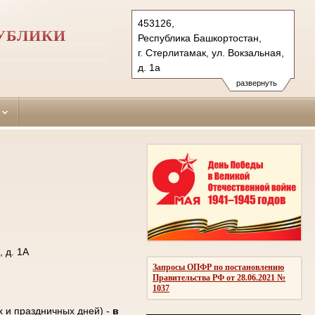
453126,
УБЛИКИ
Республика Башкортостан,
г. Стерлитамак, ул. Вокзальная,
д. 1а
Тел.: (3473) 25-21-04, 25-60-21
развернуть
sterlitamaksky.bkr@sudrf.ru
 д. 1А
Запросы ОПФР по постановлению
Правительства РФ от 28.06.2021 №
1037
х и праздничных дней) -
в