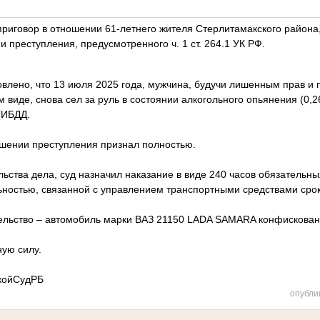
приговор в отношении 61-летнего жителя Стерлитамакского района
 преступления, предусмотренного ч. 1 ст. 264.1 УК РФ.
влено, что 13 июля 2025 года, мужчина, будучи лишенным прав и
м виде, снова сел за руль в состоянии алкогольного опьянения (0,2
ГИБДД.
шении преступления признал полностью.
льства дела, суд назначил наказание в виде
240 часов обязательны
ьностью, связанной с управлением транспортными средствами срок
льство – автомобиль марки ВАЗ 21150 LADA SAMARA конфискован 
ную силу.
койСудРБ
опубли