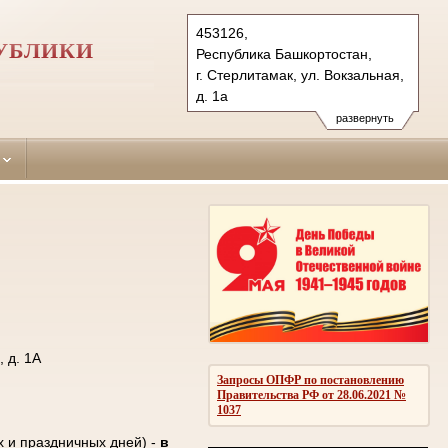
453126,
УБЛИКИ
Республика Башкортостан,
г. Стерлитамак, ул. Вокзальная,
д. 1а
Тел.: (3473) 25-21-04, 25-60-21
развернуть
sterlitamaksky.bkr@sudrf.ru
 д. 1А
Запросы ОПФР по постановлению
Правительства РФ от 28.06.2021 №
1037
х и праздничных дней) -
в