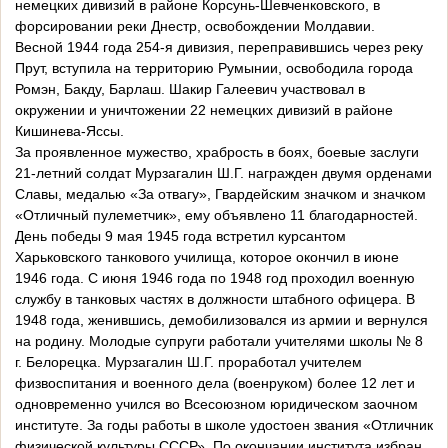
немецких дивизий в районе Корсунь-Шевченковского, в
форсировании реки Днестр, освобождении Молдавии.
Весной 1944 года 254-я дивизия, переправившись через реку
Прут, вступила на территорию Румынии, освободила города
Ромэн, Бакду, Барлаш. Шакир Галеевич участвовал в
окружении и уничтожении 22 немецких дивизий в районе
Кишинева-Яссы.
За проявленное мужество, храбрость в боях, боевые заслуги
21-летний солдат Мурзагалин Ш.Г. награжден двумя орденами
Славы, медалью «За отвагу», Гвардейским значком и значком
«Отличный пулеметчик», ему объявлено 11 благодарностей.
День победы 9 мая 1945 года встретил курсантом
Харьковского танкового училища, которое окончил в июне
1946 года. С июня 1946 года по 1948 год проходил военную
службу в танковых частях в должности штабного офицера. В
1948 года, женившись, демобилизовался из армии и вернулся
на родину. Молодые супруги работали учителями школы № 8
г. Белорецка. Мурзагалин Ш.Г. проработал учителем
физвоспитания и военного дела (военруком) более 12 лет и
одновременно учился во Всесоюзном юридическом заочном
институте. За годы работы в школе удостоен звания «Отличник
физической культуры СССР». По окончании института избран