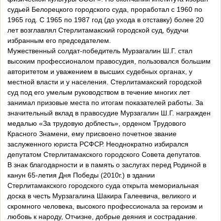
судьей Белорецкого городского суда, проработал с 1960 по
1965 год. С 1965 по 1987 год (до ухода в отставку) более 20
лет возглавлял Стерлитамакский городской суд, будучи
избранным его председателем.
Мужественный солдат-победитель Мурзагалин Ш.Г. стал
высоким профессионалом правосудия, пользовался большим
авторитетом и уважением в высших судебных органах, у
местной власти и у населения. Стерлитамакский городской
суд под его умелым руководством в течение многих лет
занимал призовые места по итогам показателей работы. За
значительный вклад в правосудие Мурзагалин Ш.Г. награжден
медалью «За трудовую доблесть», орденом Трудового
Красного Знамени, ему присвоено почетное звание
заслуженного юриста РСФСР. Неоднократно избирался
депутатом Стерлитамакского городского Совета депутатов.
В знак благодарности и в память о заслугах перед Родиной в
канун 65-летия Дня Победы (2010г.) в здании
Стерлитамакского городского суда открыта мемориальная
доска в честь Мурзагалина Шакира Галеевича, великого и
скромного человека, высокого профессионала за героизм и
любовь к народу, Отчизне, добрые деяния и сострадание.