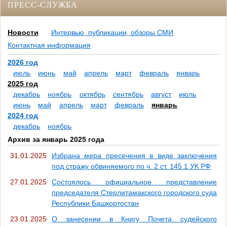
ПРЕСС-СЛУЖБА
Новости
Интервью, публикации, обзоры СМИ
Контактная информация
2026 год
июль
июнь
май
апрель
март
февраль
январь
2025 год
декабрь
ноябрь
октябрь
сентябрь
август
июль
июнь
май
апрель
март
февраль
январь
2024 год
декабрь
ноябрь
Архив за январь 2025 года
31.01.2025
Избрана мера пресечения в виде заключения
под стражу обвиняемого по ч. 2 ст. 145.1 УК РФ
27.01.2025
Состоялось официальное представление
председателя Стерлитамакского городского суда
Республики Башкортостан
23.01.2025
О занесении в Книгу Почета судейского