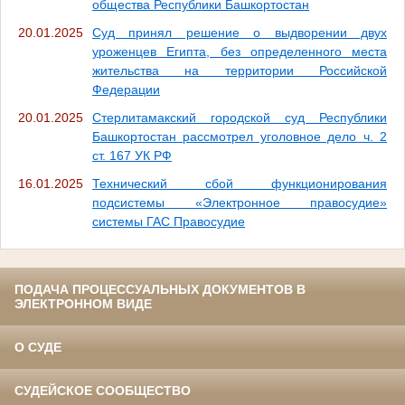
общества Республики Башкортостан
20.01.2025
Суд принял решение о выдворении двух
уроженцев Египта, без определенного места
жительства на территории Российской
Федерации
20.01.2025
Стерлитамакский городской суд Республики
Башкортостан рассмотрел уголовное дело ч. 2
ст. 167 УК РФ
16.01.2025
Технический сбой функционирования
подсистемы «Электронное правосудие»
системы ГАС Правосудие
ПОДАЧА ПРОЦЕССУАЛЬНЫХ ДОКУМЕНТОВ В
ЭЛЕКТРОННОМ ВИДЕ
О СУДЕ
СУДЕЙСКОЕ СООБЩЕСТВО