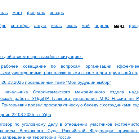
рель
март
февраль
январь
брь
сентябрь
август
июль
июнь
май
апрель
март
фев
а
по действиям в чрезвычайных ситуациях.
 рабочее совещание по вопросам организации эффективн
ными учреждениями, расположенными в зоне территориальной под
л 26.03.2025 посвященный теме "Мой будущий выбор"
ь начальника Стерлитамакского межрайонного отдела над
ческой работы УНДиПР Главного управления МЧС России по Р
Григорьевич провел профилактическую беседу с сотрудниками су
рнир 22.03.2025 в г. Уфа
говор по уголовному делу в отношении участников экстремист
шением Верховного Суда Российской Федерации признано 
ь запрещена на территории России