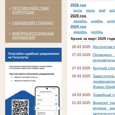
2026 год
ПРОТИВОДЕЙСТВИЕ
июль
июнь
май
ап
КОРРУПЦИИ
2025 год
декабрь
ноябрь
октя
ОБРАЩЕНИЯ ГРАЖДАН
2024 год
декабрь
ноябрь
ВНЕПРОЦЕССУАЛЬНЫЕ
ОБРАЩЕНИЯ
Архив за март 2025 год
28.03.2025
Инструктаж 
27.03.2025
Проведено
исправитель
27.03.2025
Круглый сто
26.03.2025
Заместител
профилакти
Фомин Юрий 
24.03.2025
Хоккейный ту
21.03.2025
Вынесен при
которое ре
деятельност