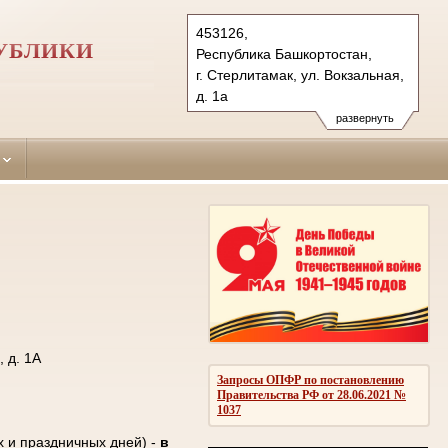
453126,
УБЛИКИ
Республика Башкортостан,
г. Стерлитамак, ул. Вокзальная,
д. 1а
Тел.: (3473) 25-21-04, 25-60-21
развернуть
sterlitamaksky.bkr@sudrf.ru
 д. 1А
Запросы ОПФР по постановлению
Правительства РФ от 28.06.2021 №
1037
х и праздничных дней) -
в