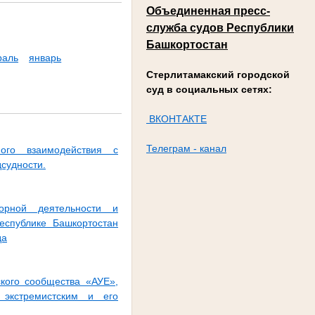
Объединенная пресс-
служба судов Республики
Башкортостан
раль
январь
Стерлитамакский городской
суд в социальных сетях:
ВКОНТАКТЕ
Телеграм - канал
ого взаимодействия с
судности.
зорной деятельности и
еспублике Башкортостан
да
ского сообщества «АУЕ»,
экстремистским и его