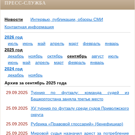
ПРЕСС-СЛУЖБА
Новости
Интервью, публикации, обзоры СМИ
Контактная информация
2026 год
июль
июнь
май
апрель
март
февраль
январь
2025 год
декабрь
ноябрь
октябрь
сентябрь
август
июль
июнь
май
апрель
март
февраль
январь
2024 год
декабрь
ноябрь
Архив за сентябрь 2025 года
29.09.2025
Турнир по футзалу: команда судей из
Башкортостана заняла третье место
25.09.2025
XV турнир по футзалу среди судов Приволжского
округа
25.09.2025
Рубрика «Правовой глоссарий» (бенефициар)
25.09.2025
Мировой судья назначил арест за потребление