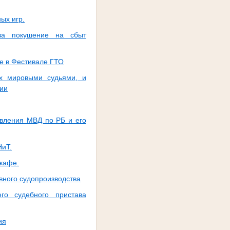
ых игр.
 за покушение на сбыт
ие в Фестивале ГТО
ых мировыми судьями, и
ции
авления МВД по РБ и его
НиТ.
 кафе.
овного судопроизводства
го судебного пристава
ия