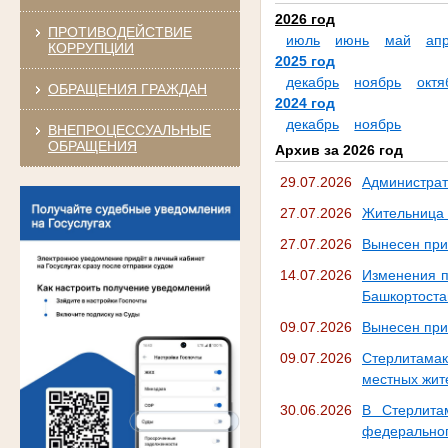
2026 год
ПРОТИВОДЕЙСТВИЕ
июль
июнь
май
ап
КОРРУПЦИИ
2025 год
декабрь
ноябрь
октя
ОБРАЩЕНИЯ ГРАЖДАН
2024 год
декабрь
ноябрь
ВНЕПРОЦЕССУАЛЬНЫЕ
ОБРАЩЕНИЯ
Архив за 2026 год
29.07.2026
Администрат
27.07.2026
Жительница 
27.07.2026
Вынесен при
14.07.2026
Изменения п
Башкортоста
09.07.2026
Вынесен при
09.07.2026
Стерлитама
местных жите
30.06.2026
В Стерлита
федеральног