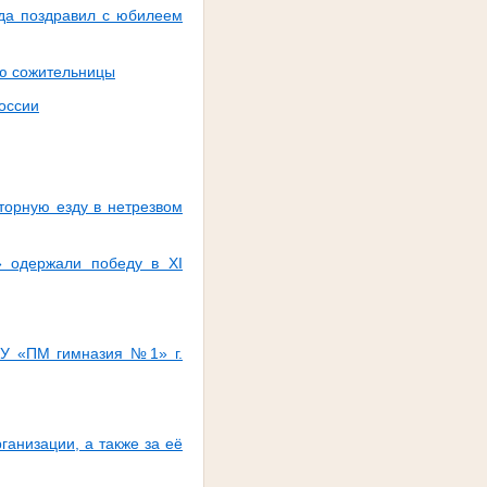
уда поздравил с юбилеем
ью сожительницы
оссии
торную езду в нетрезвом
» одержали победу в XI
ОУ «ПМ гимназия №1» г.
ганизации, а также за её