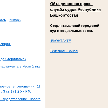
Объединенная пресс-
служба судов Республики
Башкортостан
аль
январь
Стерлитамакский городской
суд в социальных сетях:
ВКОНТАКТЕ
олиции.
Телеграм - канал
ода Стерлитамак
партамента в Республике
оловное в отношении 11
 3 ст. 171.2 УК РФ.
ь представление нового