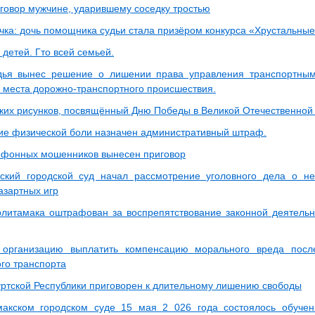
говор мужчине, ударившему соседку тростью
чка: дочь помощника судьи стала призёром конкурса «Хрустальные
детей. Гто всей семьей.
дья вынес решение о лишении права управления транспортным
 места дорожно-транспортного происшествия.
ских рисунков, посвящённый Дню Победы в Великой Отечественной
ие физической боли назначен административный штраф.
ефонных мошенников вынесен приговор
ский городской суд начал рассмотрение уголовного дела о не
азартных игр
литамака оштрафован за воспрепятствование законной деятельн
 организацию выплатить компенсацию морального вреда посл
го транспорта
ртской Республики приговорен к длительному лишению свободы
акском городском суде 15 мая 2 026 года состоялось обучен