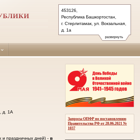
453126,
УБЛИКИ
Республика Башкортостан,
г. Стерлитамак, ул. Вокзальная,
д. 1а
Тел.: (3473) 25-21-04, 25-60-21
развернуть
sterlitamaksky.bkr@sudrf.ru
 д. 1А
Запросы ОПФР по постановлению
Правительства РФ от 28.06.2021 №
1037
х и праздничных дней) -
в