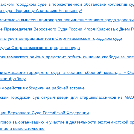
акском городском суде в торжественной обстановке коллектив с
я суда - Борисову Анастасию Евгеньевну!
литамака вынесен приговор за причинение тяжкого вреда здоров
е Председателя Верховного Суда России Игоря Краснова с Днем Р
я студентов-практикантов в Стерлитамакском городском суде
судьи Стерлитамакского городского суда
литамакского района предстоит отбыть лишение свободы за пов
итамакского городского суда в составе сборной команды «Юг
мини-футболу
имодействия обсудили на рабочей встрече
ский городской суд открыл двери для старшеклассников из МА
ии Верховного Суда Российской Федерации
овор за организацию и участие в деятельности экстремистской ор
ние и вымогательство