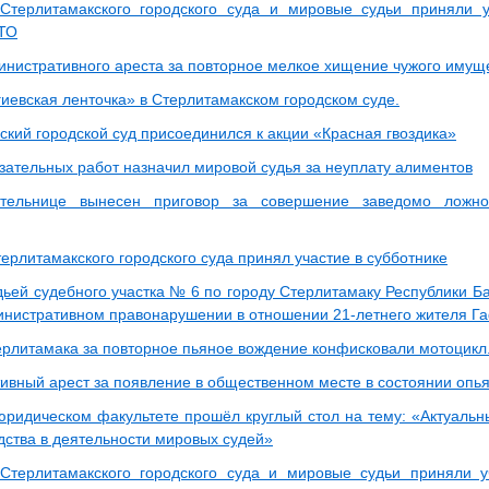
Стерлитамакского городского суда и мировые судьи приняли у
ГТО
министративного ареста за повторное мелкое хищение чужого имущ
гиевская ленточка» в Стерлитамакском городском суде.
ский городской суд присоединился к акции «Красная гвоздика»
язательных работ назначил мировой судья за неуплату алиментов
тельнице вынесен приговор за совершение заведомо ложн
ерлитамакского городского суда принял участие в субботнике
ьей судебного участка № 6 по городу Стерлитамаку Республики Б
инистративном правонарушении в отношении 21-летнего жителя Га
ерлитамака за повторное пьяное вождение конфисковали мотоцикл
ивный арест за появление в общественном месте в состоянии опь
юридическом факультете прошёл круглый стол на тему: «Актуальн
дства в деятельности мировых судей»
Стерлитамакского городского суда и мировые судьи приняли у