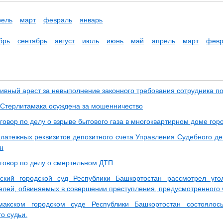
рель
март
февраль
январь
брь
сентябрь
август
июль
июнь
май
апрель
март
февр
ивный арест за невыполнение законного требования сотрудника п
Стерлитамака осуждена за мошенничество
говор по делу о взрыве бытового газа в многоквартирном доме гор
латежных реквизитов депозитного счета Управления Судебного де
н
говор по делу о смертельном ДТП
кский городской суд Республики Башкортостан рассмотрел уг
лей, обвиняемых в совершении преступления, предусмотренного ч.
макском городском суде Республики Башкортостан состоялос
о судьи.