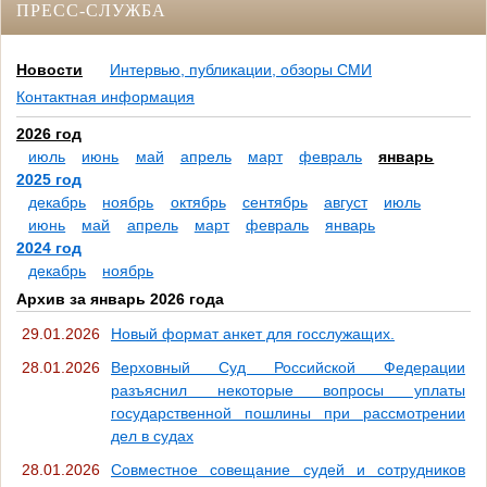
ПРЕСС-СЛУЖБА
Новости
Интервью, публикации, обзоры СМИ
Контактная информация
2026 год
июль
июнь
май
апрель
март
февраль
январь
2025 год
декабрь
ноябрь
октябрь
сентябрь
август
июль
июнь
май
апрель
март
февраль
январь
2024 год
декабрь
ноябрь
Архив за январь 2026 года
29.01.2026
Новый формат анкет для госслужащих.
28.01.2026
Верховный Суд Российской Федерации
разъяснил некоторые вопросы уплаты
государственной пошлины при рассмотрении
дел в судах
28.01.2026
Совместное совещание судей и сотрудников