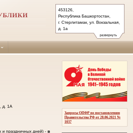
453126,
УБЛИКИ
Республика Башкортостан,
г. Стерлитамак, ул. Вокзальная,
д. 1а
Тел.: (3473) 25-21-04, 25-60-21
развернуть
sterlitamaksky.bkr@sudrf.ru
 д. 1А
Запросы ОПФР по постановлению
Правительства РФ от 28.06.2021 №
1037
х и праздничных дней) -
в