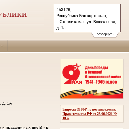
453126,
УБЛИКИ
Республика Башкортостан,
г. Стерлитамак, ул. Вокзальная,
д. 1а
Тел.: (3473) 25-21-04, 25-60-21
развернуть
sterlitamaksky.bkr@sudrf.ru
 д. 1А
Запросы ОПФР по постановлению
Правительства РФ от 28.06.2021 №
1037
х и праздничных дней) -
в