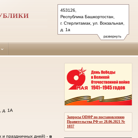
453126,
УБЛИКИ
Республика Башкортостан,
г. Стерлитамак, ул. Вокзальная,
д. 1а
Тел.: (3473) 25-21-04, 25-60-21
развернуть
sterlitamaksky.bkr@sudrf.ru
 д. 1А
Запросы ОПФР по постановлению
Правительства РФ от 28.06.2021 №
1037
х и праздничных дней) -
в