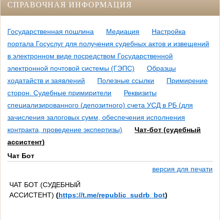
СПРАВОЧНАЯ ИНФОРМАЦИЯ
Государственная пошлина
Медиация
Настройка
портала Госуслуг для получения судебных актов и извещений
в электронном виде посредством Государственной
электронной почтовой системы (ГЭПС)
Образцы
ходатайств и заявлений
Полезные ссылки
Примирение
сторон. Судебные примирители
Реквизиты
специализированного (депозитного) счета УСД в РБ (для
зачисления залоговых сумм, обеспечения исполнения
контракта, проведение экспертизы)
Чат-бот (судебный
ассистент)
Чат Бот
версия для печати
ЧАТ БОТ (СУДЕБНЫЙ
АССИСТЕНТ)
(
https://t.me/republic_sudrb_bot
)